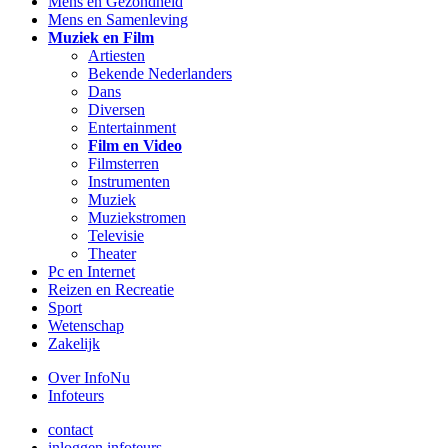
Mens en Gezondheid
Mens en Samenleving
Muziek en Film
Artiesten
Bekende Nederlanders
Dans
Diversen
Entertainment
Film en Video
Filmsterren
Instrumenten
Muziek
Muziekstromen
Televisie
Theater
Pc en Internet
Reizen en Recreatie
Sport
Wetenschap
Zakelijk
Over InfoNu
Infoteurs
contact
inloggen infoteurs