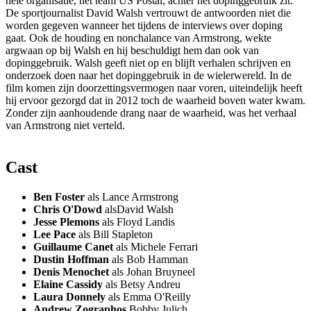
hele organisatie, het team US Postal, achter het dopinggebruik zit.
De sportjournalist David Walsh vertrouwt de antwoorden niet die
worden gegeven wanneer het tijdens de interviews over doping
gaat. Ook de houding en nonchalance van Armstrong, wekte
argwaan op bij Walsh en hij beschuldigt hem dan ook van
dopinggebruik. Walsh geeft niet op en blijft verhalen schrijven en
onderzoek doen naar het dopinggebruik in de wielerwereld. In de
film komen zijn doorzettingsvermogen naar voren, uiteindelijk heeft
hij ervoor gezorgd dat in 2012 toch de waarheid boven water kwam.
Zonder zijn aanhoudende drang naar de waarheid, was het verhaal
van Armstrong niet verteld.
Cast
Ben Foster
als Lance Armstrong
Chris O'Dowd
alsDavid Walsh
Jesse Plemons
als Floyd Landis
Lee Pace
als Bill Stapleton
Guillaume Canet
als Michele Ferrari
Dustin Hoffman
als Bob Hamman
Denis Menochet
als Johan Bruyneel
Elaine Cassidy
als Betsy Andreu
Laura Donnely
als Emma O'Reilly
Andrew Zographos
Bobby Julich