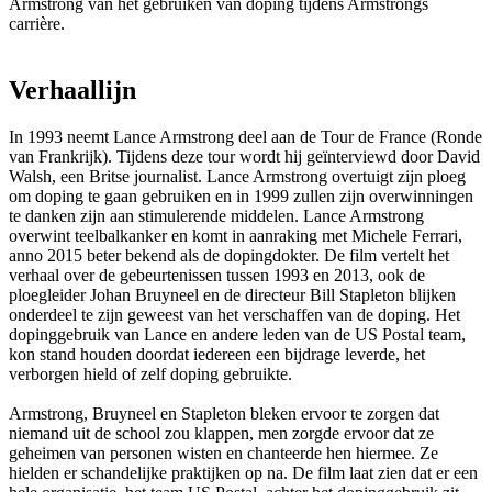
Armstrong van het gebruiken van doping tijdens Armstrongs
carrière.
Verhaallijn
In 1993 neemt Lance Armstrong deel aan de Tour de France (Ronde
van Frankrijk). Tijdens deze tour wordt hij geïnterviewd door David
Walsh, een Britse journalist. Lance Armstrong overtuigt zijn ploeg
om doping te gaan gebruiken en in 1999 zullen zijn overwinningen
te danken zijn aan stimulerende middelen. Lance Armstrong
overwint teelbalkanker en komt in aanraking met Michele Ferrari,
anno 2015 beter bekend als de dopingdokter. De film vertelt het
verhaal over de gebeurtenissen tussen 1993 en 2013, ook de
ploegleider Johan Bruyneel en de directeur Bill Stapleton blijken
onderdeel te zijn geweest van het verschaffen van de doping. Het
dopinggebruik van Lance en andere leden van de US Postal team,
kon stand houden doordat iedereen een bijdrage leverde, het
verborgen hield of zelf doping gebruikte.
Armstrong, Bruyneel en Stapleton bleken ervoor te zorgen dat
niemand uit de school zou klappen, men zorgde ervoor dat ze
geheimen van personen wisten en chanteerde hen hiermee. Ze
hielden er schandelijke praktijken op na. De film laat zien dat er een