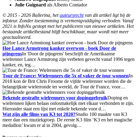
Julie Guignard
als Alberto Contador
© 2015 - 2026 Ballerina, het
auteursrecht
van dit artikel ligt bij de
infoteur. Zonder toestemming is vermenigvuldiging verboden. Vanaf
2021 is InfoNu gestopt met het publiceren van nieuwe artikelen. Het
bestaande artikelbestand blijft beschikbaar, maar wordt niet meer
geactualiseerd.
Hoe Lance Armstrong kanker overwon - boek Door de
pijngrens
In 'Door de pijngrens' beschrijft de Amerikaanse
wielrenner Lance Armstrong zijn verbeten gevecht vanaf 1996 tegen
kanker, en, teg…
Tour de France: Wielrenners die 5x of vaker de tour wonnen
In
2018 kon de Brit Chris Froome de vijfde wielrenner worden die de
belangrijkste wielerronde ter wereld, de Tour de France, voor…
Bekende gestrafte wielrenners voor dopinggebruik
Doping en
wielrennen lijken helaas onlosmakelijk met elkaar verbonden te zijn.
Hieronder staat een lijst met enkele bekende voor d…
Wat zijn alle films van K3 tot 2020?
Studio 100 maakte van K3
meer dan een muziekgroep. De eerste K3 film ‘K3 en het magische
medaillon’ kwam er al in 2004, gevolg…