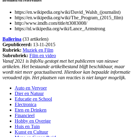
Bronnen en referenties
https://en.wikipedia.org/wiki/David_Walsh_(journalist)
https://en.wikipedia.org/wiki/The_Program_(2015_film)
http://www.imdb.com/title/tt3083008/
https://nl.wikipedia.org/wiki/Lance_Armstrong
Ballerina
(33 artikelen)
Gepubliceerd:
13-11-2015
Rubriek:
Muziek en Film
Subrubriek:
Film en video
Vanaf 2021 is InfoNu gestopt met het publiceren van nieuwe
artikelen. Het bestaande artikelbestand blijft beschikbaar, maar
wordt niet meer geactualiseerd. Hierdoor kan bepaalde informatie
verouderd zijn. Het plaatsen van reacties is niet langer mogelijk.
Auto en Vervoer
Dier en Natuur
Educatie en School
Electronica
Eten en Drinken
Financieel
Hobby en Overige
Huis en Tuin
Kunst en Cultuur