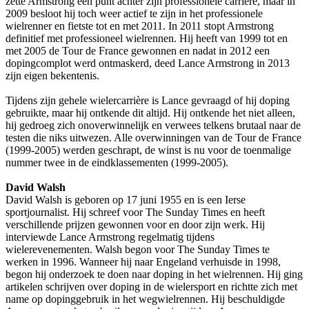
zette Armstrong een punt achter zijn professionele carrière, maar in
2009 besloot hij toch weer actief te zijn in het professionele
wielrenner en fietste tot en met 2011. In 2011 stopt Armstrong
definitief met professioneel wielrennen. Hij heeft van 1999 tot en
met 2005 de Tour de France gewonnen en nadat in 2012 een
dopingcomplot werd ontmaskerd, deed Lance Armstrong in 2013
zijn eigen bekentenis.
Tijdens zijn gehele wielercarrière is Lance gevraagd of hij doping
gebruikte, maar hij ontkende dit altijd. Hij ontkende het niet alleen,
hij gedroeg zich onoverwinnelijk en verwees telkens brutaal naar de
testen die niks uitwezen. Alle overwinningen van de Tour de France
(1999-2005) werden geschrapt, de winst is nu voor de toenmalige
nummer twee in de eindklassementen (1999-2005).
David Walsh
David Walsh is geboren op 17 juni 1955 en is een Ierse
sportjournalist. Hij schreef voor The Sunday Times en heeft
verschillende prijzen gewonnen voor en door zijn werk. Hij
interviewde Lance Armstrong regelmatig tijdens
wielerevenementen. Walsh begon voor The Sunday Times te
werken in 1996. Wanneer hij naar Engeland verhuisde in 1998,
begon hij onderzoek te doen naar doping in het wielrennen. Hij ging
artikelen schrijven over doping in de wielersport en richtte zich met
name op dopinggebruik in het wegwielrennen. Hij beschuldigde