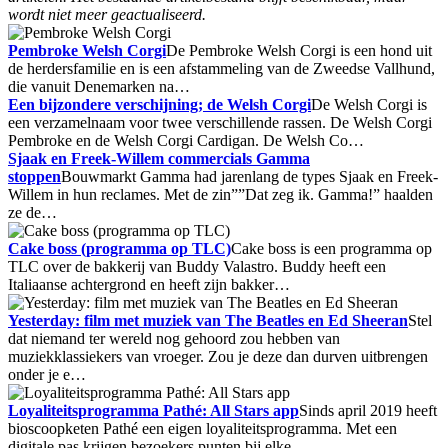
wordt niet meer geactualiseerd.
Pembroke Welsh Corgi
De Pembroke Welsh Corgi is een hond uit
de herdersfamilie en is een afstammeling van de Zweedse Vallhund,
die vanuit Denemarken na…
Een bijzondere verschijning; de Welsh Corgi
De Welsh Corgi is
een verzamelnaam voor twee verschillende rassen. De Welsh Corgi
Pembroke en de Welsh Corgi Cardigan. De Welsh Co…
Sjaak en Freek-Willem commercials Gamma
stoppen
Bouwmarkt Gamma had jarenlang de types Sjaak en Freek-
Willem in hun reclames. Met de zin””Dat zeg ik. Gamma!” haalden
ze de…
Cake boss (programma op TLC)
Cake boss is een programma op
TLC over de bakkerij van Buddy Valastro. Buddy heeft een
Italiaanse achtergrond en heeft zijn bakker…
Yesterday: film met muziek van The Beatles en Ed Sheeran
Stel
dat niemand ter wereld nog gehoord zou hebben van
muziekklassiekers van vroeger. Zou je deze dan durven uitbrengen
onder je e…
Loyaliteitsprogramma Pathé: All Stars app
Sinds april 2019 heeft
bioscoopketen Pathé een eigen loyaliteitsprogramma. Met een
digitale pas krijgen bezoekers punten bij elke…