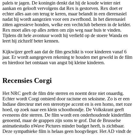
paleis te jagen. De koningin denkt dat hij de koude winter niet
aankan en gelooft vervolgens dat Rex is gestorven. Rex doet er
echter alles aan om terug te keren, maar belandt in een dierenasiel
nadat hij wordt aangezien voor een zwerfhond. In het dierenasiel
zitten agressieve honden, welke een vechtclub beheren in de kelder.
Rex moet alles op alles zetten om zijn weg naar huis te vinden.
Tijdens dit hele avontuur wordt hij verliefd op de stoere Wanda en
leert hij zichzelf beter kennen.
Kijkwijzer geeft aan dat de film geschikt is voor kinderen vanaf 6
jaar. Er wordt aangegeven rekening te houden met geweld in de film
en hierdoor het ontstaan van angst bij kleine kinderen.
Recensies Corgi
Het NRC geeft de film drie sterren en noemt deze niet onaardig.
Echter wordt Corgi ontsierd door racisme en seksisme. Zo is er een
Indiase directeur met een stereotype accent en is een homo, met roze
hoed, op zoek naar een klein schoothondje. De Volkskrant geeft
eveneens drie sterren. De film wordt een onderhoudende kinderfilm
genoemd, maar de grappen zijn soms te grof. Dat de Brusselse
animatiestudio nWave Pictures minder budget heeft, is zichtbaar.
Deze sympathieke film is helaas geen hoogvlieger. Het AD vindt de