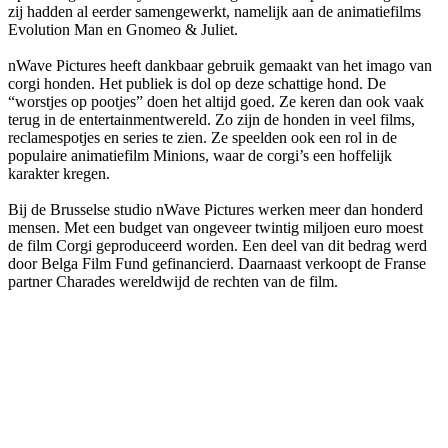
zij hadden al eerder samengewerkt, namelijk aan de animatiefilms
Evolution Man en Gnomeo & Juliet.
nWave Pictures heeft dankbaar gebruik gemaakt van het imago van
corgi honden. Het publiek is dol op deze schattige hond. De
“worstjes op pootjes” doen het altijd goed. Ze keren dan ook vaak
terug in de entertainmentwereld. Zo zijn de honden in veel films,
reclamespotjes en series te zien. Ze speelden ook een rol in de
populaire animatiefilm Minions, waar de corgi’s een hoffelijk
karakter kregen.
Bij de Brusselse studio nWave Pictures werken meer dan honderd
mensen. Met een budget van ongeveer twintig miljoen euro moest
de film Corgi geproduceerd worden. Een deel van dit bedrag werd
door Belga Film Fund gefinancierd. Daarnaast verkoopt de Franse
partner Charades wereldwijd de rechten van de film.