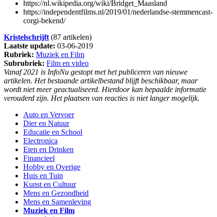
https://nl.wikipedia.org/wiki/Bridget_Maasland
https://independentfilms.nl/2019/01/nederlandse-stemmencast-
corgi-bekend/
Kristelschrijft
(87 artikelen)
Laatste update:
03-06-2019
Rubriek:
Muziek en Film
Subrubriek:
Film en video
Vanaf 2021 is InfoNu gestopt met het publiceren van nieuwe
artikelen. Het bestaande artikelbestand blijft beschikbaar, maar
wordt niet meer geactualiseerd. Hierdoor kan bepaalde informatie
verouderd zijn. Het plaatsen van reacties is niet langer mogelijk.
Auto en Vervoer
Dier en Natuur
Educatie en School
Electronica
Eten en Drinken
Financieel
Hobby en Overige
Huis en Tuin
Kunst en Cultuur
Mens en Gezondheid
Mens en Samenleving
Muziek en Film