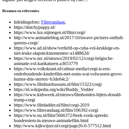
Bronnen en referenties
Inleidingsfoto:
Filmvandaag
,
https://dutchypuppy.nl/
https://www.lux-nijmegen.nl/film/corgi/
http://www.animatieblog.nl/2017/10/nwave-pictures-onthult-
queens-corgi/
https://www.ad.nl/show/verliefd-op-cuba-vol-krukkige-en-
niet-leuke-slapstickmomenten~a148862d/
https://www.nrc.nl/nieuws/2019/02/12/corgi-belgische-
animatie-vol-karikaturen-a3653779
https://www.volkskrant.nl/cultuur-media/corgi-is-een-
onderhoudende-kinderfilm-met-soms-wat-volwassen-grove-
humor-drie-sterren~b3de04c2/
https://www.filmhuisbussum.nl/film/15322/corgi
https://nl.wikipedia.org/wiki/Buddy_Vedder
https://www.kidsweek.nl/nieuws/filmhonden-bijten-donald-
trump-corgi
https://www.filmladder.nl/film/corgi-2019
https://www.filmvandaag.nl/film/106392-corgi
https://www.nu.nl/film/5666372/freek-vonk-spreekt-
hondenstem-in-nieuwe-animatiefilm.html
http://www.kijkwijzer.nl/corgi/page26-0-577512.html