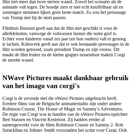
film niet meer dan twee sterren waard. Zowel het scenario als de
animatie valt tegen. De hondje zien er niet echt knuffelbaar uit en
sommigen stemmen lijken geen beste match. Zo zou het personage
van Trump niet bij de stem passen.
Filmhuis Bussum geeft aan dat de film niet geschikt is voor de
allerkleinsten, vanwege de volwassen humor die soms grof is.
Echter voor kinderen vanaf zes jaar (en hun ouders) valt er genoeg
te lachen. Kidsweek geeft aan dat er ook bestaande personages in de
film worden getoond, zoals president Trump en zijn vrouw. Dit
maakt de film leuker en de kleine grapjes tussendoor maken Corgi
de moeite waard.
NWave Pictures maakt dankbaar gebruik
van het imago van corgi's
Corgi is de zevende titel die nWave Pictures uitgebracht heeft.
Eerdere films van de Belgische animatiestudio zijn onder andere
Robinson Crusoe, The House of Magic en Sammy’s Adventures.
De regie van Corgi was in handen van de nWave Pictures-oprichter
Ben Stassen en Vincent Kesteloot. Zij hadden eerder al
samengewerkt voor de films Robinson Crusoe en Sammy 2. Rob
Sprackling en Johnny Smith verzorgden het script voor Corgi. Ook