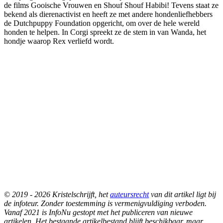
de films Gooische Vrouwen en Shouf Shouf Habibi! Tevens staat ze
bekend als dierenactivist en heeft ze met andere hondenliefhebbers
de Dutchpuppy Foundation opgericht, om over de hele wereld
honden te helpen. In Corgi spreekt ze de stem in van Wanda, het
hondje waarop Rex verliefd wordt.
© 2019 - 2026 Kristelschrijft, het
auteursrecht
van dit artikel ligt bij
de infoteur. Zonder toestemming is vermenigvuldiging verboden.
Vanaf 2021 is InfoNu gestopt met het publiceren van nieuwe
artikelen. Het bestaande artikelbestand blijft beschikbaar, maar