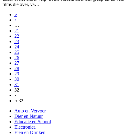
films die over, va…
‹‹
‹
…
21
22
23
24
25
26
27
28
29
30
31
32
›
›› 32
Auto en Vervoer
Dier en Natuur
Educatie en School
Electronica
Eten en Drinken