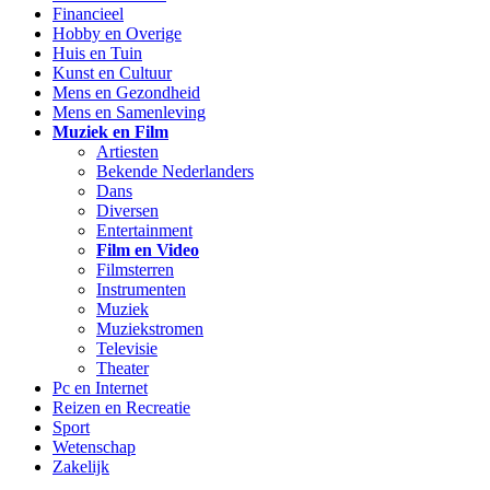
Financieel
Hobby en Overige
Huis en Tuin
Kunst en Cultuur
Mens en Gezondheid
Mens en Samenleving
Muziek en Film
Artiesten
Bekende Nederlanders
Dans
Diversen
Entertainment
Film en Video
Filmsterren
Instrumenten
Muziek
Muziekstromen
Televisie
Theater
Pc en Internet
Reizen en Recreatie
Sport
Wetenschap
Zakelijk