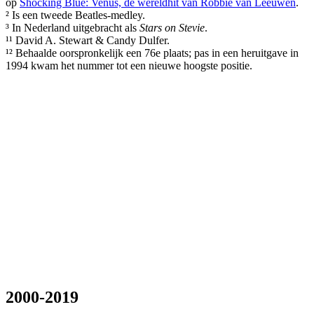
op
Shocking Blue: Venus, de wereldhit van Robbie van Leeuwen
.
² Is een tweede Beatles-medley.
³ In Nederland uitgebracht als
Stars on Stevie
.
¹¹ David A. Stewart & Candy Dulfer.
¹² Behaalde oorspronkelijk een 76e plaats; pas in een heruitgave in
1994 kwam het nummer tot een nieuwe hoogste positie.
2000-2019