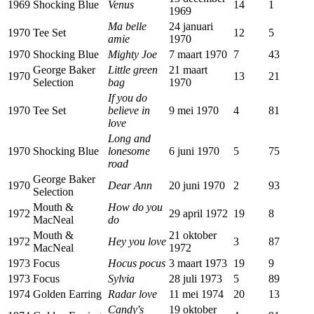
1969
Shocking Blue
Venus
14
1
1969
Ma belle
24 januari
1970
Tee Set
12
5
amie
1970
1970
Shocking Blue
Mighty Joe
7 maart 1970
7
43
George Baker
Little green
21 maart
1970
13
21
Selection
bag
1970
If you do
1970
Tee Set
believe in
9 mei 1970
4
81
love
Long and
1970
Shocking Blue
lonesome
6 juni 1970
5
75
road
George Baker
1970
Dear Ann
20 juni 1970
2
93
Selection
Mouth &
How do you
1972
29 april 1972
19
8
MacNeal
do
Mouth &
21 oktober
1972
Hey you love
3
87
MacNeal
1972
1973
Focus
Hocus pocus
3 maart 1973
19
9
1973
Focus
Sylvia
28 juli 1973
5
89
1974
Golden Earring
Radar love
11 mei 1974
20
13
Candy's
19 oktober