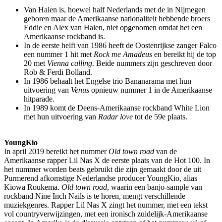
Van Halen is, hoewel half Nederlands met de in Nijmegen
geboren maar de Amerikaanse nationaliteit hebbende broers
Eddie en Alex van Halen, niet opgenomen omdat het een
Amerikaanse rockband is.
In de eerste helft van 1986 heeft de Oostenrijkse zanger Falco
een nummer 1 hit met
Rock me Amadeus
en bereikt hij de top
20 met
Vienna calling
. Beide nummers zijn geschreven door
Rob & Ferdi Bolland.
In 1986 behaalt het Engelse trio Bananarama met hun
uitvoering van
Venus
opnieuw nummer 1 in de Amerikaanse
hitparade.
In 1989 komt de Deens-Amerikaanse rockband White Lion
met hun uitvoering van
Radar love
tot de 59e plaats.
YoungKio
In april 2019 bereikt het nummer
Old town road
van de
Amerikaanse rapper Lil Nas X de eerste plaats van de Hot 100. In
het nummer worden beats gebruikt die zijn gemaakt door de uit
Purmerend afkomstige Nederlandse producer YoungKio, alias
Kiowa Roukema.
Old town road
, waarin een banjo-sample van
rockband Nine Inch Nails is te horen, mengt verschillende
muziekgenres. Rapper Lil Nas X zingt het nummer, met een tekst
vol countryverwijzingen, met een ironisch zuidelijk-Amerikaanse