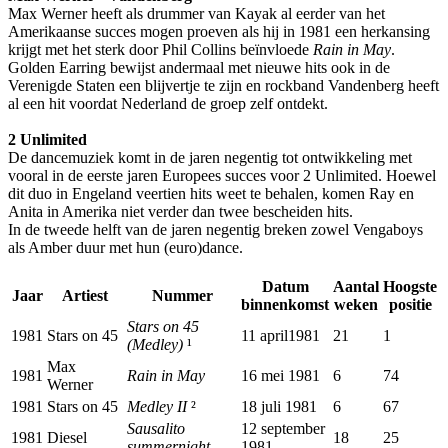
Max Werner heeft als drummer van Kayak al eerder van het
Amerikaanse succes mogen proeven als hij in 1981 een herkansing
krijgt met het sterk door Phil Collins beïnvloede
Rain in May
.
Golden Earring bewijst andermaal met nieuwe hits ook in de
Verenigde Staten een blijvertje te zijn en rockband Vandenberg heeft
al een hit voordat Nederland de groep zelf ontdekt.
2 Unlimited
De dancemuziek komt in de jaren negentig tot ontwikkeling met
vooral in de eerste jaren Europees succes voor 2 Unlimited. Hoewel
dit duo in Engeland veertien hits weet te behalen, komen Ray en
Anita in Amerika niet verder dan twee bescheiden hits.
In de tweede helft van de jaren negentig breken zowel Vengaboys
als Amber duur met hun (euro)dance.
Datum
Aantal
Hoogste
Jaar
Artiest
Nummer
binnenkomst
weken
positie
Stars on 45
1981
Stars on 45
11 april1981
21
1
(Medley)
¹
Max
1981
Rain in May
16 mei 1981
6
74
Werner
1981
Stars on 45
Medley II
²
18 juli 1981
6
67
Sausalito
12 september
1981
Diesel
18
25
summernight
1981