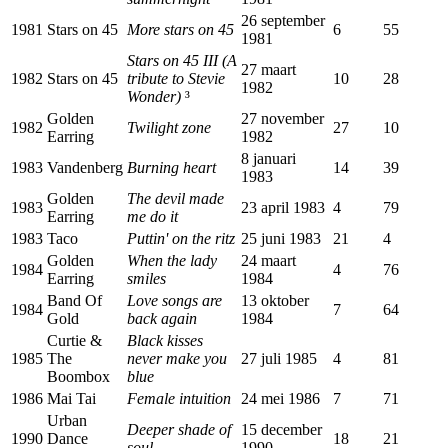
26 september
1981
Stars on 45
More stars on 45
6
55
1981
Stars on 45 III (A
27 maart
1982
Stars on 45
tribute to Stevie
10
28
1982
Wonder)
³
Golden
27 november
1982
Twilight zone
27
10
Earring
1982
8 januari
1983
Vandenberg
Burning heart
14
39
1983
Golden
The devil made
1983
23 april 1983
4
79
Earring
me do it
1983
Taco
Puttin' on the ritz
25 juni 1983
21
4
Golden
When the lady
24 maart
1984
4
76
Earring
smiles
1984
Band Of
Love songs are
13 oktober
1984
7
64
Gold
back again
1984
Curtie &
Black kisses
1985
The
never make you
27 juli 1985
4
81
Boombox
blue
1986
Mai Tai
Female intuition
24 mei 1986
7
71
Urban
Deeper shade of
15 december
1990
Dance
18
21
soul
1990