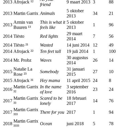
2013
Afrojack ¹²
9 maart 2013
3
88
friend
5 oktober
2013
Martin Garrix
Animals
34
21
2013
Armin van
This is what it
5 oktober
2013
1
96
Buuren ¹³
feels like
2013
29 maart
2014
Tiësto
Red lights
7
56
2014
2014
Tiësto ²¹
Wasted
14 juni 2014
12
49
2014
Afrojack ²²
Ten feet tall
19 juli 2014
1
100
30 augustus
2014
Mr. Probz
Waves
26
14
2014
Natalie La
31 januari
2015
Somebody
27
10
Rose ²³
2015
2015
Afrojack ³¹
Hey mama
11 april 2015
24
8
Martin Garrix
In the name
3 september
2016
23
24
³²
of love
2016
Martin Garrix
Scared to be
18 februari
2017
14
76
³³
lonely
2017
Martin Garrix
2017
There for you
2017
1
94
³³³
Martin Garrix
2018
Ocean
juni 2018
5
78
³³³³