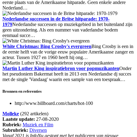
eerste plaats van de Amerikaanse hitparade. Geen enkele andere
Nederland…
Nederlandse successen in de Britse hitparade: 1970-
1979
Nederlandse successen op muziekgebied in het buitenland zijn
geen uitzondering. Als een nummer van vaderlandse bodem
eenmaal succe…
White Christmas: Bing Crosby's evergreen
Bing Crosby is een in
de eerste helft van de vorige eeuw populaire Amerikaanse zanger en
acteur. Tussen 1927 en 1960 heeft hij ong…
Martin Luther King inspiratiebron voor popmuzikanten
Onder
het pseudoniem Bakermat heeft in 2013 een Nederlandse dj succes
met de single 'Vandaag' waarin een sample van een toespraak…
Bronnen en referenties
http://www.billboard.com/charts/hot-100
Molleke
(292 artikelen)
Laatste update:
27-08-2020
Rubriek:
Muziek en Film
Subrubriek:
Diversen
Vanaf 2021 is InfoNu gestopt met het publiceren van nieuwe