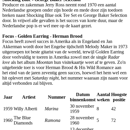
Producer en zakenman Jerry Ross neemt rond 1970 een aantal
Nederlandse groepen onder zijn hoede en mede door zijn toedoen
breken naast Shocking Blue ook Tee Set en George Baker Selection
door. In vrijwel alle gevallen is het succes van korte duur, maar de
Nederlandse pop is er wel mee op de kaart gezet.
Focus - Golden Earring - Herman Brood
Focus heeft zowel succes in Amerika als in Engeland en Jan
Akkerman wordt door het Engelse tijdschrift Melody Maker in 1973
uitgeroepen tot beste gitarist van de wereld, terwijl Golden Earring
door veelvuldig te toeren in Amerika zowel met de single
Radar
love
als het album
Moontan
hun visitekaartje weet af te geven. Zo'n
uitgebreide toer is voor Herman Brood & His Wild Romance aan
het eind van de jaren zeventig geen succes, hoewel het hem wel een
hit oplevert met
Saturday night
, het nummer waaraan zijn naam voor
altijd verbonden zal blijven.
Datum
Aantal
Hoogste
Jaar
Artiest
Nummer
binnenkomst
weken
positie
30 november
1959
Willy Alberti
Marina
8
42
1959
The Blue
28 november
1960
Ramona
5
72
Diamonds
1960
13 december