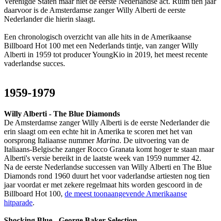
Verenigde Staten maar niet de eerste Nederlandse act. Ruim tien jaar
daarvoor is de Amsterdamse zanger Willy Alberti de eerste
Nederlander die hierin slaagt.
Een chronologisch overzicht van alle hits in de Amerikaanse
Billboard Hot 100 met een Nederlands tintje, van zanger Willy
Alberti in 1959 tot producer YoungKio in 2019, het meest recente
vaderlandse succes.
1959-1979
Willy Alberti - The Blue Diamonds
De Amsterdamse zanger Willy Alberti is de eerste Nederlander die
erin slaagt om een echte hit in Amerika te scoren met het van
oorsprong Italiaanse nummer
Marina
. De uitvoering van de
Italiaans-Belgische zanger Rocco Granata komt hoger te staan maar
Alberti's versie bereikt in de laatste week van 1959 nummer 42.
Na de eerste Nederlandse successen van Willy Alberti en The Blue
Diamonds rond 1960 duurt het voor vaderlandse artiesten nog tien
jaar voordat er met zekere regelmaat hits worden gescoord in de
Billboard Hot 100,
de meest toonaangevende Amerikaanse
hitparade
.
Shocking Blue - George Baker Selection