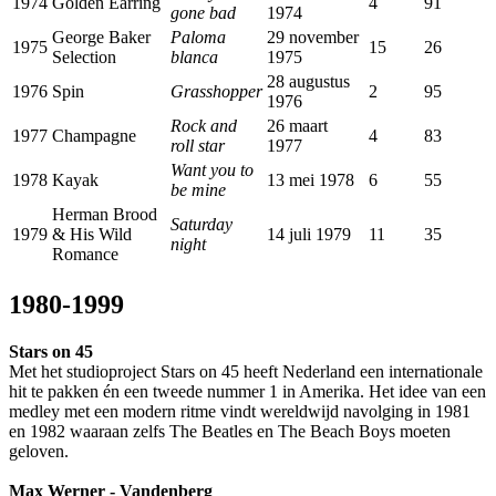
1974
Golden Earring
4
91
gone bad
1974
George Baker
Paloma
29 november
1975
15
26
Selection
blanca
1975
28 augustus
1976
Spin
Grasshopper
2
95
1976
Rock and
26 maart
1977
Champagne
4
83
roll star
1977
Want you to
1978
Kayak
13 mei 1978
6
55
be mine
Herman Brood
Saturday
1979
& His Wild
14 juli 1979
11
35
night
Romance
1980-1999
Stars on 45
Met het studioproject Stars on 45 heeft Nederland een internationale
hit te pakken én een tweede nummer 1 in Amerika. Het idee van een
medley met een modern ritme vindt wereldwijd navolging in 1981
en 1982 waaraan zelfs The Beatles en The Beach Boys moeten
geloven.
Max Werner - Vandenberg