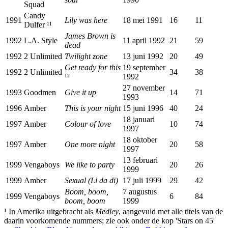
Squad
Candy
1991
Lily was here
18 mei 1991
16
11
Dulfer ¹¹
James Brown is
1992
L.A. Style
11 april 1992
21
59
dead
1992
2 Unlimited
Twilight zone
13 juni 1992
20
49
Get ready for this
19 september
1992
2 Unlimited
34
38
¹²
1992
27 november
1993
Goodmen
Give it up
14
71
1993
1996
Amber
This is your night
15 juni 1996
40
24
18 januari
1997
Amber
Colour of love
10
74
1997
18 oktober
1997
Amber
One more night
20
58
1997
13 februari
1999
Vengaboys
We like to party
20
26
1999
1999
Amber
Sexual (Li da di)
17 juli 1999
29
42
Boom, boom,
7 augustus
1999
Vengaboys
6
84
boom, boom
1999
¹ In Amerika uitgebracht als
Medley
, aangevuld met alle titels van de
daarin voorkomende nummers; zie ook onder de kop 'Stars on 45'