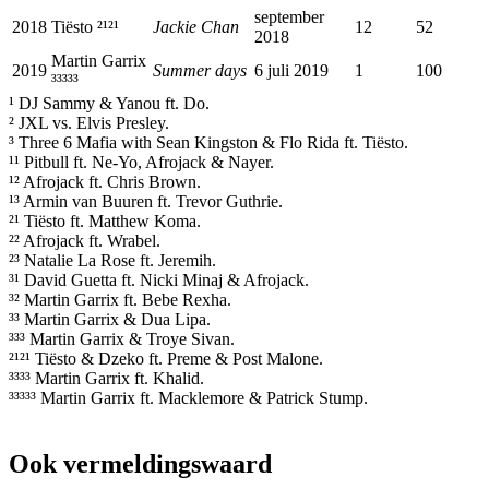
september
2018
Tiësto ²¹²¹
Jackie Chan
12
52
2018
Martin Garrix
2019
Summer days
6 juli 2019
1
100
³³³³³
¹ DJ Sammy & Yanou ft. Do.
² JXL vs. Elvis Presley.
³ Three 6 Mafia with Sean Kingston & Flo Rida ft. Tiësto.
¹¹ Pitbull ft. Ne-Yo, Afrojack & Nayer.
¹² Afrojack ft. Chris Brown.
¹³ Armin van Buuren ft. Trevor Guthrie.
²¹ Tiësto ft. Matthew Koma.
²² Afrojack ft. Wrabel.
²³ Natalie La Rose ft. Jeremih.
³¹ David Guetta ft. Nicki Minaj & Afrojack.
³² Martin Garrix ft. Bebe Rexha.
³³ Martin Garrix & Dua Lipa.
³³³ Martin Garrix & Troye Sivan.
²¹²¹ Tiësto & Dzeko ft. Preme & Post Malone.
³³³³ Martin Garrix ft. Khalid.
³³³³³ Martin Garrix ft. Macklemore & Patrick Stump.
Ook vermeldingswaard