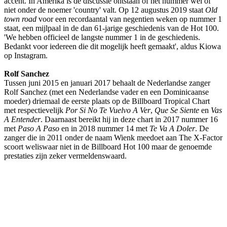
accent. In Amerika is de discussie ontstaan of het nummer wel of
niet onder de noemer 'country' valt. Op 12 augustus 2019 staat
Old
town road
voor een recordaantal van negentien weken op nummer 1
staat, een mijlpaal in de dan 61-jarige geschiedenis van de Hot 100.
'We hebben officieel de langste nummer 1 in de geschiedenis.
Bedankt voor iedereen die dit mogelijk heeft gemaakt', aldus Kiowa
op Instagram.
Rolf Sanchez
Tussen juni 2015 en januari 2017 behaalt de Nederlandse zanger
Rolf Sanchez (met een Nederlandse vader en een Dominicaanse
moeder) driemaal de eerste plaats op de Billboard Tropical Chart
met respectievelijk
Por Si No Te Vuelvo A Ver
,
Que Se Siente
en
Vas
A Entender
. Daarnaast bereikt hij in deze chart in 2017 nummer 16
met
Paso A Paso
en in 2018 nummer 14 met
Te Va A Doler
. De
zanger die in 2011 onder de naam Wienk meedoet aan The X-Factor
scoort weliswaar niet in de Billboard Hot 100 maar de genoemde
prestaties zijn zeker vermeldenswaard.