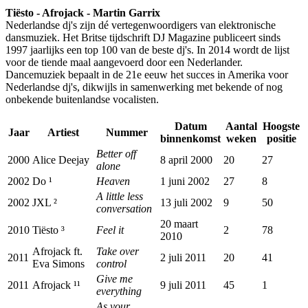
Tiësto - Afrojack - Martin Garrix
Nederlandse dj's zijn dé vertegenwoordigers van elektronische
dansmuziek. Het Britse tijdschrift DJ Magazine publiceert sinds
1997 jaarlijks een top 100 van de beste dj's. In 2014 wordt de lijst
voor de tiende maal aangevoerd door een Nederlander.
Dancemuziek bepaalt in de 21e eeuw het succes in Amerika voor
Nederlandse dj's, dikwijls in samenwerking met bekende of nog
onbekende buitenlandse vocalisten.
Datum
Aantal
Hoogste
Jaar
Artiest
Nummer
binnenkomst
weken
positie
Better off
2000
Alice Deejay
8 april 2000
20
27
alone
2002
Do ¹
Heaven
1 juni 2002
27
8
A little less
2002
JXL ²
13 juli 2002
9
50
conversation
20 maart
2010
Tiësto ³
Feel it
2
78
2010
Afrojack ft.
Take over
2011
2 juli 2011
20
41
Eva Simons
control
Give me
2011
Afrojack ¹¹
9 juli 2011
45
1
everything
As your